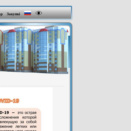
эр
Закупкі