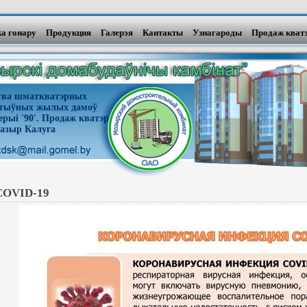
а гонару
Продукция
Галерэя
Кантакты
Узнагароды
Продаж кват
цтва шматкватэрных
ктыўных жылых дамоў
рыі '90'. Продаж кватэр
азыр Калуга
COVID-19