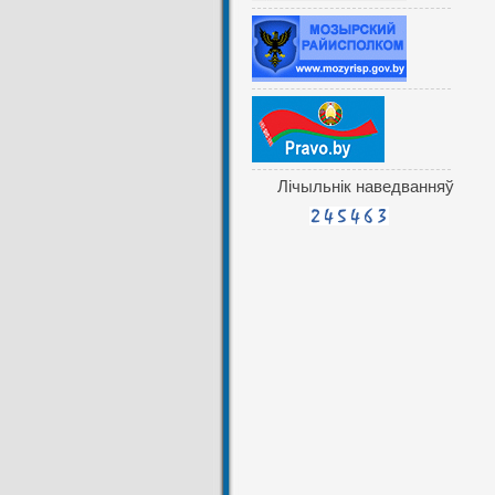
Лічыльнік наведванняў