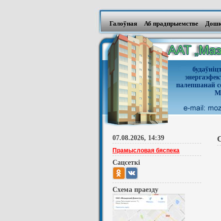
Галоўная
Аб прадпрыемстве
Дошк
будаўні
энергаэфе
палепшанай се
М
07.08.2026, 14:39
Прамысловая бяспека
Сацсеткi
Схема праезду