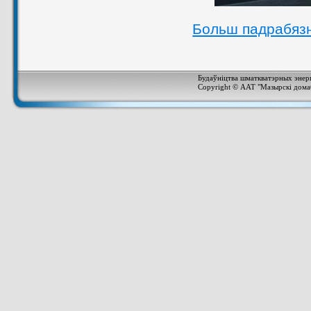
Больш падрабяз
Будаўніцтва шматкватэрных энер
Copyright © ААТ "Мазырскі домаб