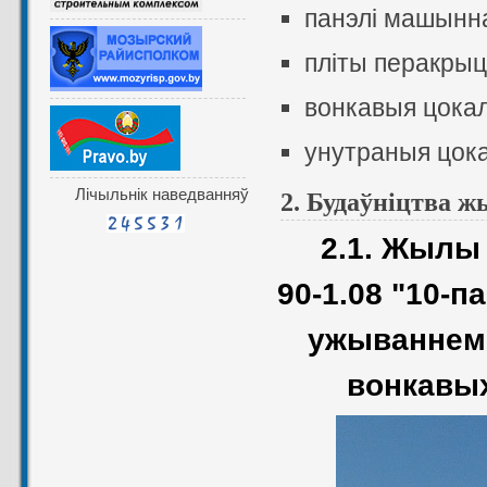
панэлі машынна
пліты перакрыц
вонкавыя цокал
унутраныя цока
Лічыльнік наведванняў
2. Будаўніцтва 
2.1. Жылы
90-1.08 "10-
ужываннем 
вонкавых