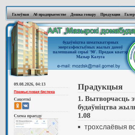
Галоўная
Аб прадпрыемстве
Дошка гонару
Продукция
Галер
будаўніцтва шматкватэрных
энергаэфектыўных жылых дамоў
палепшанай серыі '90'. Продаж кватэр
Мазыр Калуга
09.08.2026, 04:13
Прадукцыя
Прамысловая бяспека
1. Вытворчасць 
Сацсеткi
будаўніцтва жыл
1.08
Схема праезду
трохслаёвыя во