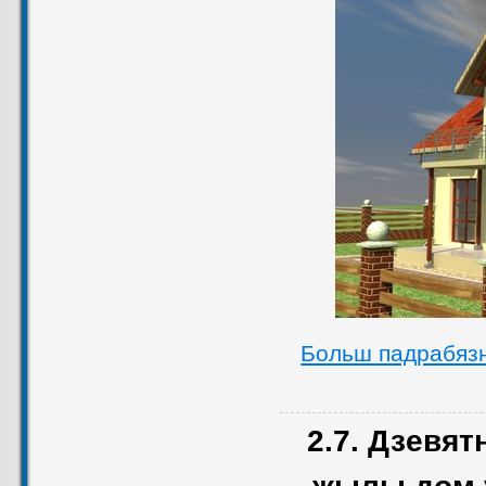
Больш падрабяз
2.7. Дзевя
жылы дом 