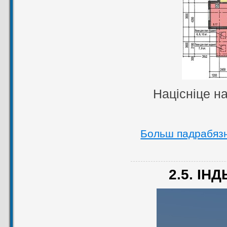
Націсніце н
Больш падрабяз
2.5. ІН