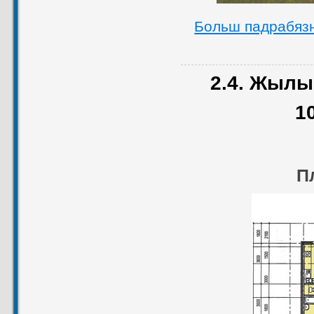
Больш падрабяз
2.4. Жылы
1
П