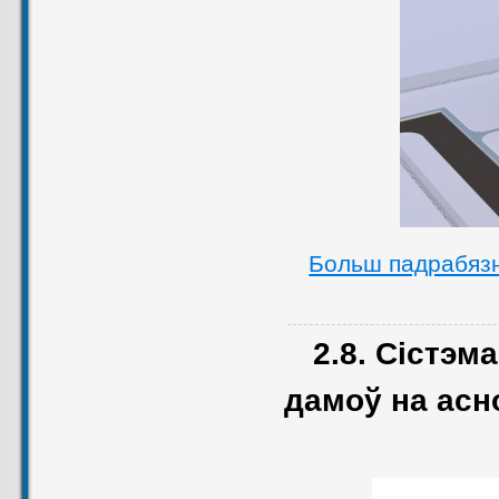
Больш падрабяз
2.8. Сістэ
дамоў на асн