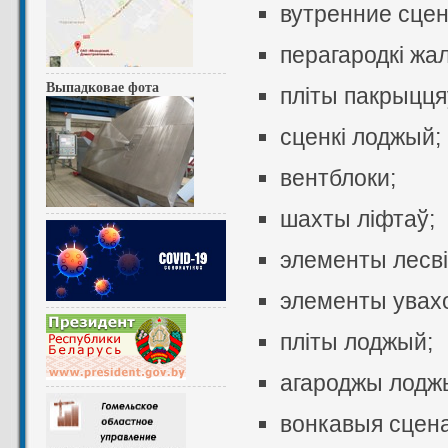
вутренние сцен
перагародкі жа
Выпадковае фота
пліты пакрыцця
сценкі лоджый;
вентблоки;
шахты ліфтаў;
элементы лесві
элементы увах
пліты лоджый;
агароджы лодж
вонкавыя сцена